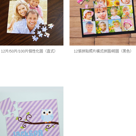
12片/50片/100片個性化圖（直式）
12張拼貼照片橫式拼圖/砌圖（黑色）