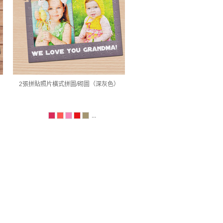
2張拼貼照片橫式拼圖/砌圖（深灰色）
...