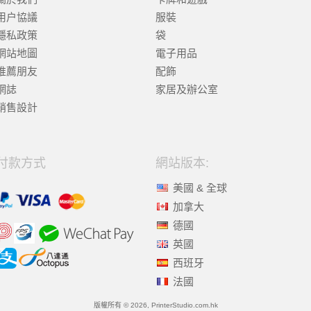
用户協議
服裝
隱私政策
袋
網站地圖
電子用品
推薦朋友
配飾
網誌
家居及辦公室
銷售設計
付款方式
網站版本:
美國 & 全球
加拿大
德國
英國
西班牙
法國
版權所有 © 2026, PrinterStudio.com.hk