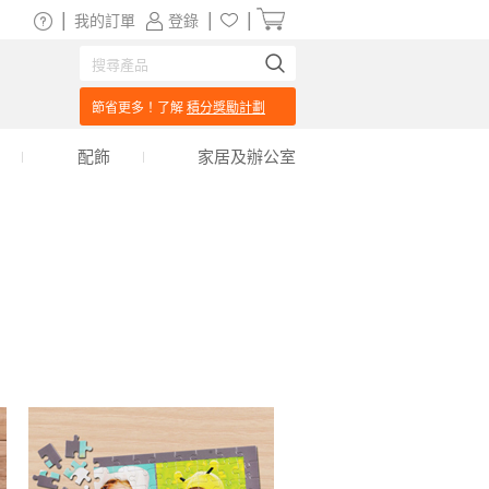
|
|
|
我的訂單
登錄
節省更多！了解
積分獎勵計劃
配飾
家居及辦公室