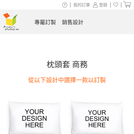
|
|
|
我的訂單
登錄
專屬訂製
銷售設計
枕頭套 商務
從以下設計中選擇一款以訂製