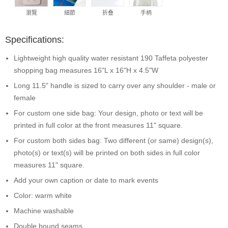
瀏覽
細節
折叠
手柄
Specifications:
Lightweight high quality water resistant 190 Taffeta polyester
shopping bag measures 16"L x 16"H x 4.5"W
Long 11.5" handle is sized to carry over any shoulder - male or
female
For custom one side bag: Your design, photo or text will be
printed in full color at the front measures 11" square.
For custom both sides bag: Two different (or same) design(s),
photo(s) or text(s) will be printed on both sides in full color
measures 11" square.
Add your own caption or date to mark events
Color: warm white
Machine washable
Double bound seams