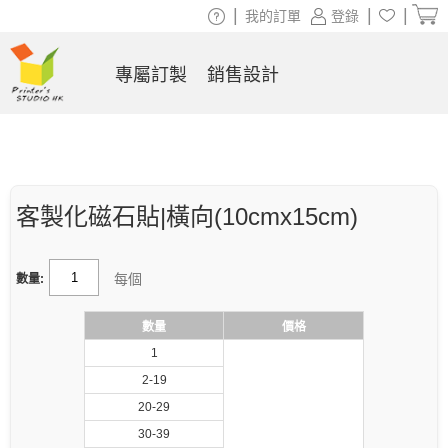
|
|
|
我的訂單
登錄
專屬訂製
銷售設計
客製化磁石貼|橫向(10cmx15cm)
每個
數量:
數量
價格
1
2-19
20-29
30-39