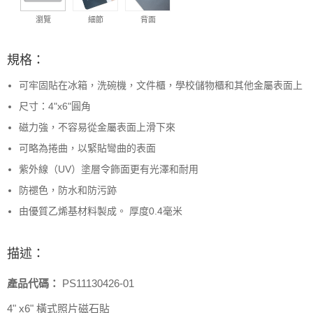
瀏覽
細節
背面
規格：
可牢固貼在冰箱，洗碗機，文件櫃，學校儲物櫃和其他金屬表面上
尺寸：4"x6"圓角
磁力強，不容易從金屬表面上滑下來
可略為捲曲，以緊貼彎曲的表面
紫外線（UV）塗層令飾面更有光澤和耐用
防褪色，防水和防污跡
由優質乙烯基材料製成。 厚度0.4毫米
描述：
產品代碼：
PS11130426-01
4" x6" 橫式照片磁石貼