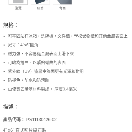
瀏覽
細節
背面
規格：
可牢固貼在冰箱，洗碗機，文件櫃，學校儲物櫃和其他金屬表面上
尺寸：4"x6"圓角
磁力強，不容易從金屬表面上滑下來
可略為捲曲，以緊貼彎曲的表面
紫外線（UV）塗層令飾面更有光澤和耐用
防褪色，防水和防污跡
由優質乙烯基材料製成。 厚度0.4毫米
描述：
產品代碼：
PS11130426-02
4" x6" 直式照片磁石貼