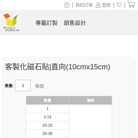
|
|
|
我的訂單
登錄
專屬訂製
銷售設計
客製化磁石貼|直向(10cmx15cm)
每個
數量:
數量
價格
1
2-19
20-29
30-39