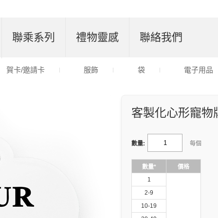
聯乘系列
禮物靈感
聯絡我們
賀卡/邀請卡
服飾
袋
電子用品
客製化心形寵物
數量:
每個
數量*
價格
1
2-9
10-19