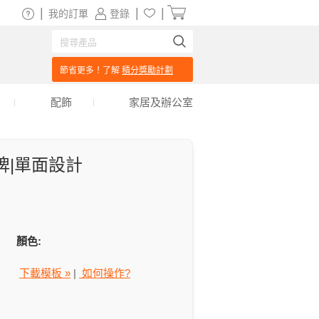
|
|
|
我的訂單
登錄
節省更多！了解
積分獎勵計劃
配飾
家居及辦公室
牌|單面設計
顏色:
下載模板 »
|
如何操作?