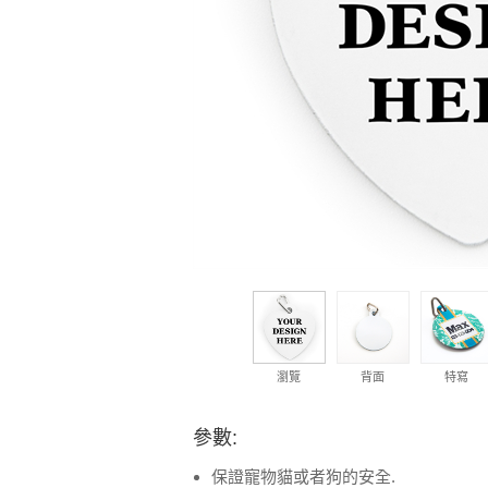
瀏覽
背面
特寫
參數:
保證寵物貓或者狗的安全.