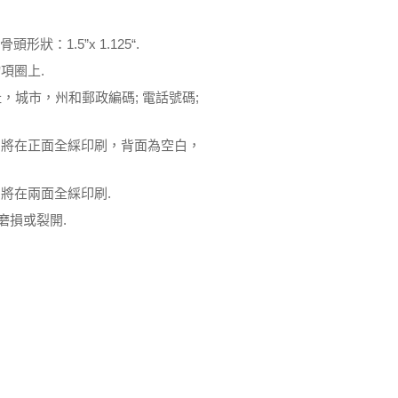
骨頭形狀：1.5”x 1.125“.
項圈上.
址，城市，州和郵政編碼; 電話號碼;
字將在正面全綵印刷，背面為空白，
將在兩面全綵印刷.
磨損或裂開.