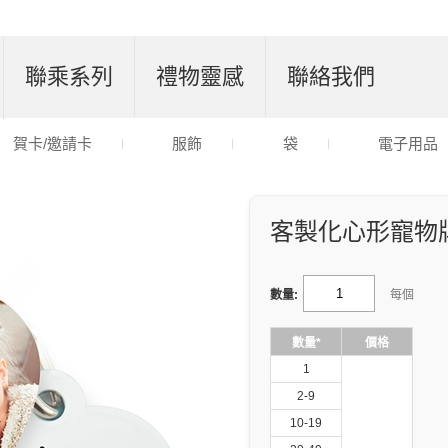
聯乘系列
禮物靈感
聯絡我們
賀卡/邀請卡
服飾
袋
電子用品
客製化心形寵物
數量:
每個
數量*
價格
1
2-9
10-19