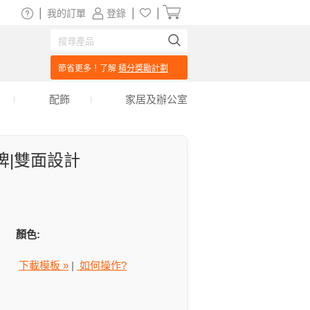
|
|
|
我的訂單
登錄
節省更多！了解
積分獎勵計劃
配飾
家居及辦公室
牌|雙面設計
顏色:
下載模板 »
|
如何操作?