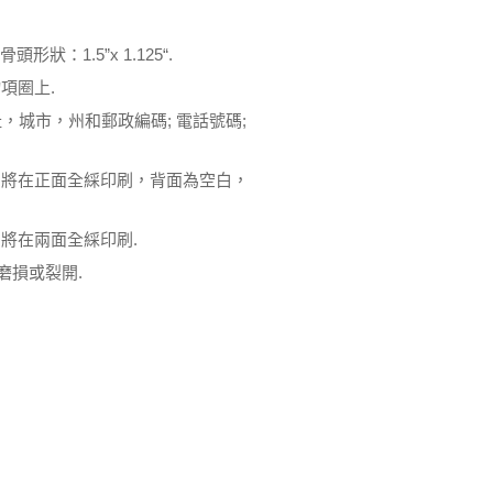
骨頭形狀：1.5”x 1.125“.
項圈上.
址，城市，州和郵政編碼; 電話號碼;
字將在正面全綵印刷，背面為空白，
將在兩面全綵印刷.
磨損或裂開.