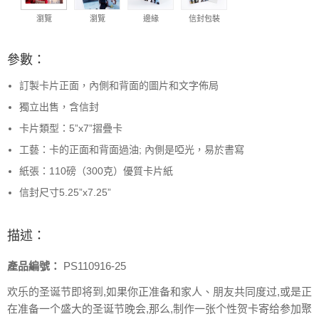
瀏覽
瀏覽
邊緣
信封包裝
參數：
訂製卡片正面，內側和背面的圖片和文字佈局
獨立出售，含信封
卡片類型：5”x7”摺疊卡
工藝：卡的正面和背面過油; 內側是啞光，易於書寫
紙張：110磅（300克）優質卡片紙
信封尺寸5.25”x7.25”
描述：
產品編號：
PS110916-25
欢乐的圣诞节即将到,如果你正准备和家人、朋友共同度过,或是正
在准备一个盛大的圣诞节晚会,那么,制作一张个性贺卡寄给参加聚