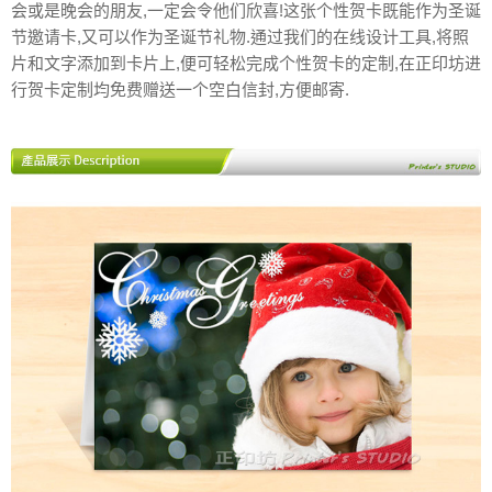
会或是晚会的朋友,一定会令他们欣喜!这张个性贺卡既能作为圣诞
节邀请卡,又可以作为圣诞节礼物.通过我们的在线设计工具,将照
片和文字添加到卡片上,便可轻松完成个性贺卡的定制,在正印坊进
行贺卡定制均免费赠送一个空白信封,方便邮寄.