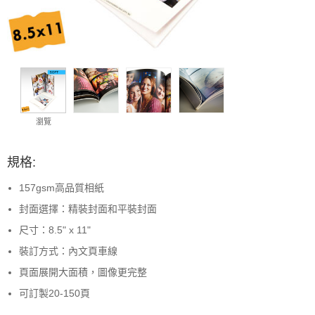
瀏覽
規格:
157gsm高品質相紙
封面選擇：精裝封面和平裝封面
尺寸：8.5" x 11"
裝訂方式：內文頁車線
頁面展開大面積，圖像更完整
可訂製20-150頁