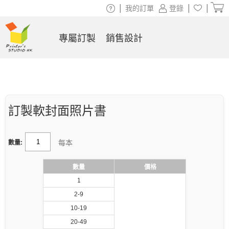
|
|
|
我的訂單
登錄
專屬訂製
銷售設計
訂製軟封面照片書
每本
數量:
數量
價格
1
2-9
10-19
20-49