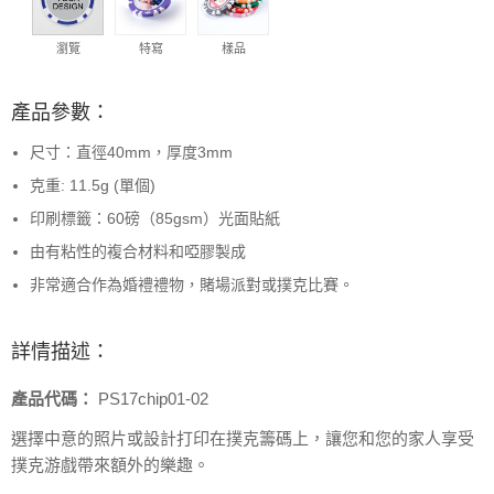
瀏覽
特寫
樣品
產品參數：
尺寸：直徑40mm，厚度3mm
克重: 11.5g (單個)
印刷標籤：60磅（85gsm）光面貼紙
由有粘性的複合材料和啞膠製成
非常適合作為婚禮禮物，賭場派對或撲克比賽。
詳情描述：
產品代碼：
PS17chip01-02
選擇中意的照片或設計打印在撲克籌碼上，讓您和您的家人享受
撲克游戲帶來額外的樂趣。