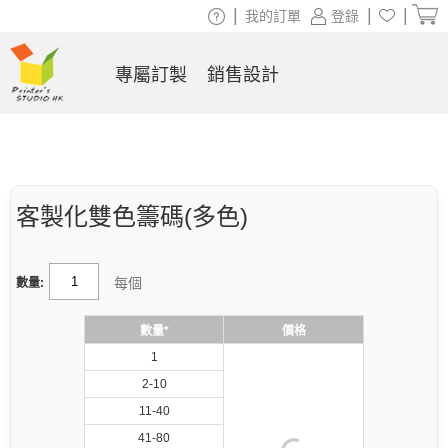
|
|
|
我的訂單
登錄
專屬訂製
銷售設計
客製化雙色籌碼(多色)
每個
數量:
數量*
價格
1
2-10
11-40
41-80