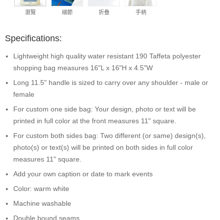
瀏覽
細節
折叠
手柄
Specifications:
Lightweight high quality water resistant 190 Taffeta polyester
shopping bag measures 16"L x 16"H x 4.5"W
Long 11.5" handle is sized to carry over any shoulder - male or
female
For custom one side bag: Your design, photo or text will be
printed in full color at the front measures 11" square.
For custom both sides bag: Two different (or same) design(s),
photo(s) or text(s) will be printed on both sides in full color
measures 11" square.
Add your own caption or date to mark events
Color: warm white
Machine washable
Double bound seams