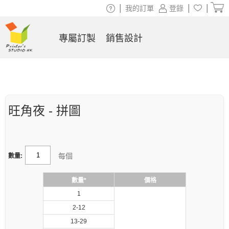
|
|
|
我的訂單
登錄
專屬訂製
銷售設計
旺角夜 - 拼圖
每個
數量:
數量*
價格
1
2-12
13-29