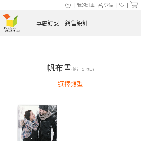
|
|
|
我的訂單
登錄
專屬訂製
銷售設計
帆布畫
(總計: 1 項目)
選擇類型