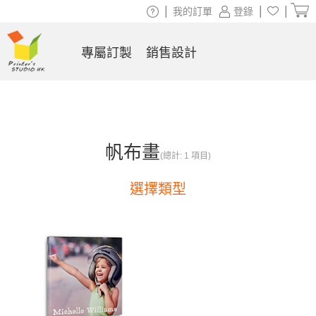
|
|
|
我的訂單
登錄
專屬訂製
銷售設計
帆布畫
(總計: 1 項目)
選擇類型