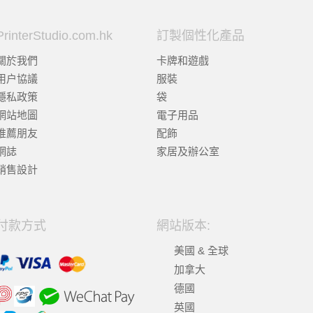
PrinterStudio.com.hk
訂製個性化產品
關於我們
卡牌和遊戲
用户協議
服裝
隱私政策
袋
網站地圖
電子用品
推薦朋友
配飾
網誌
家居及辦公室
銷售設計
付款方式
網站版本:
美國 & 全球
加拿大
德國
英國