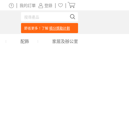
|
|
|
我的訂單
登錄
節省更多！了解
積分獎勵計劃
配飾
家居及辦公室