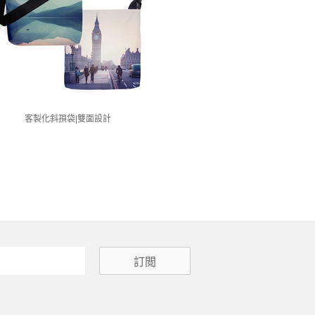
客製化斜孭袋|雙面設計