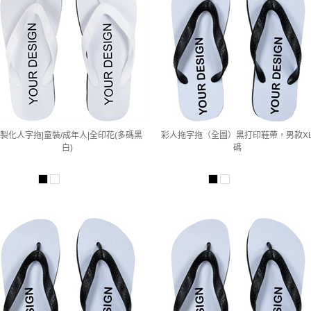
製化人字拖|童裝/成年人|全印花(多碼黑
彩人拖字拖（全圖）黑打印鞋帶，男款X
白)
碼