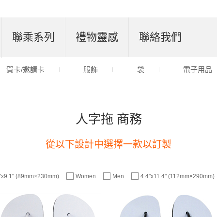
聯乘系列
禮物靈感
聯絡我們
賀卡/邀請卡
服飾
袋
電子用品
人字拖 商務
從以下設計中選擇一款以訂製
5"x9.1" (89mm×230mm)
Women
Men
4.4"x11.4" (112mm×290mm)