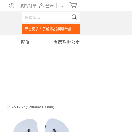
|
|
|
我的訂單
登錄
節省更多！了解
積分獎勵計劃
配飾
家居及辦公室
4.7"x12.2" (120mm×310mm)