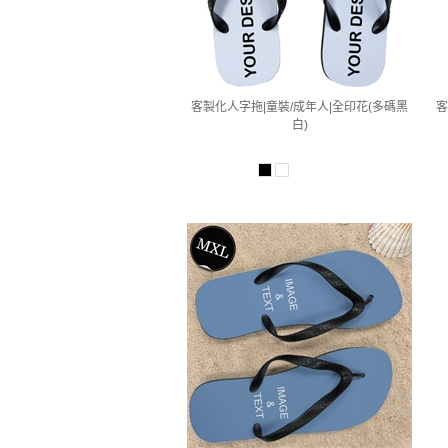
客製化人字拖|童裝/成年人|全印花(多碼黑
客
白)