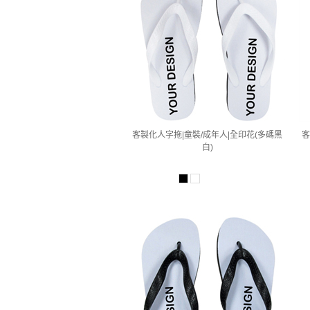
客製化人字拖|童裝/成年人|全印花(多碼黑
客
白)