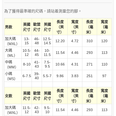
為了獲得最準確的尺碼，請站着測量您的腳。
長度
寬度
長度
寬度
美國
歐盟
英國
男款
（英
（英
（毫
（毫
尺寸
尺寸
尺寸
寸）
寸）
米）
米）
加大碼
13-
46-
12.5-
12.20
4.72
310
120
15
48
14.5
（MXL）
大碼
10.5-
44-
10-
11.54
4.46
293
113
12
45
11.5
（ML）
中碼
41-
7.5-
8-10
10.66
4.31
271
110
43
9.5
（MM）
小碼
39-
6-7.5
5.5-7
9.86
3.83
251
97
40
（MS）
長度
寬度
長度
寬度
美國
歐盟
英國
女款
（英
（英
（毫
（毫
尺寸
尺寸
尺寸
寸）
寸）
米）
米）
加大碼
11.5-
42-
9.5-
11.54
4.46
293
113
12
43
10
（WXL）