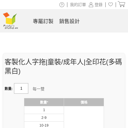
|
|
|
我的訂單
登錄
專屬訂製
銷售設計
客製化人字拖|童裝/成年人|全印花(多碼
黑白)
每一雙
數量:
數量*
價格
1
2-9
10-19