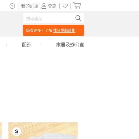
|
|
|
我的訂單
登錄
節省更多！了解
積分獎勵計劃
配飾
家居及辦公室