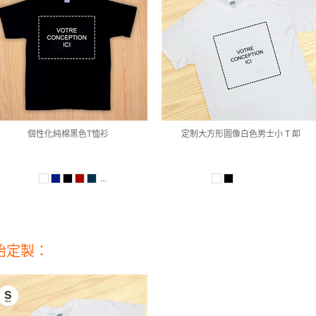
個性化純棉黑色T恤衫
定制大方形圖像白色男士小 T 卹
...
始定製：