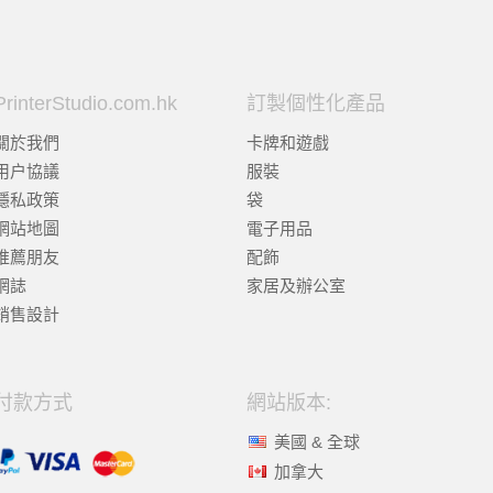
PrinterStudio.com.hk
訂製個性化產品
關於我們
卡牌和遊戲
用户協議
服裝
隱私政策
袋
網站地圖
電子用品
推薦朋友
配飾
網誌
家居及辦公室
銷售設計
付款方式
網站版本:
美國 & 全球
加拿大