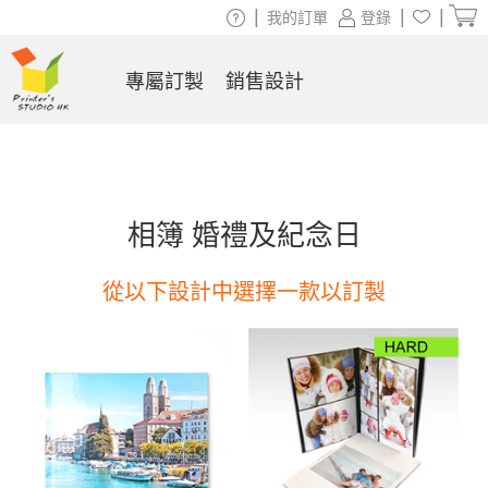
|
|
|
我的訂單
登錄
專屬訂製
銷售設計
相簿 婚禮及紀念日
從以下設計中選擇一款以訂製