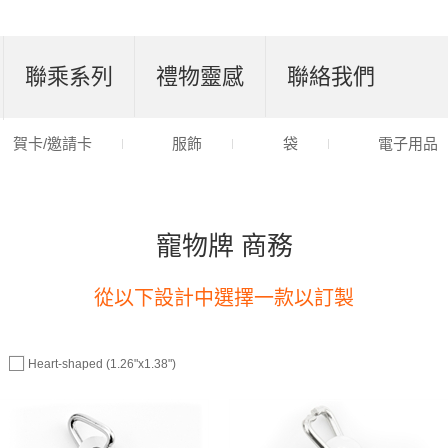
聯乘系列
禮物靈感
聯絡我們
賀卡/邀請卡
服飾
袋
電子用品
寵物牌 商務
從以下設計中選擇一款以訂製
Heart-shaped (1.26"x1.38")