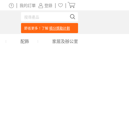
|
|
|
我的訂單
登錄
節省更多！了解
積分獎勵計劃
配飾
家居及辦公室