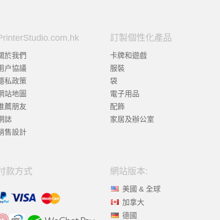
PrinterStudio.com.hk
訂製個性化產品
關於我們
卡牌和遊戲
用户協議
服裝
隱私政策
袋
網站地圖
電子用品
推薦朋友
配飾
網誌
家居及辦公室
銷售設計
付款方式
網站版本:
美國 & 全球
加拿大
德國