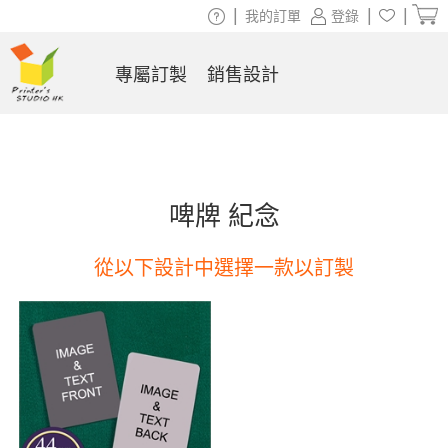
|
|
|
我的訂單
登錄
專屬訂製
銷售設計
啤牌 紀念
從以下設計中選擇一款以訂製