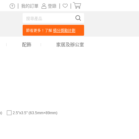
|
|
|
我的訂單
登錄
節省更多！了解
積分獎勵計劃
配飾
家居及辦公室
m)
2.5"x3.5" (63.5mm×89mm)