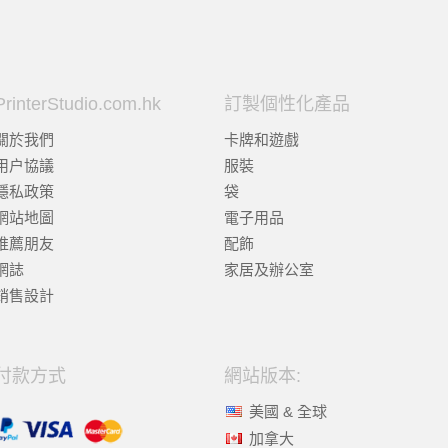
PrinterStudio.com.hk
訂製個性化產品
關於我們
卡牌和遊戲
用户協議
服裝
隱私政策
袋
網站地圖
電子用品
推薦朋友
配飾
網誌
家居及辦公室
銷售設計
付款方式
網站版本:
美國 & 全球
加拿大