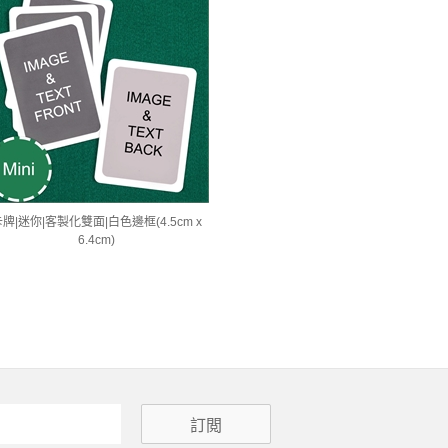
牌|迷你|客製化雙面|白色邊框(4.5cm x
6.4cm)