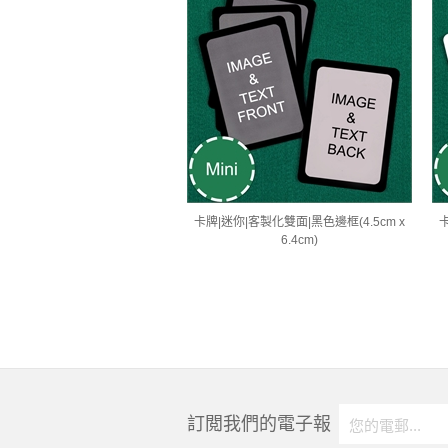
卡牌|迷你|客製化雙面|黑色邊框(4.5cm x
卡
6.4cm)
訂閲我們的電子報