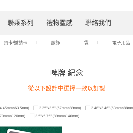
聯乘系列
禮物靈感
聯絡我們
賀卡/邀請卡
服飾
袋
電子用品
啤牌 紀念
從以下設計中選擇一款以訂製
(44.45mm×63.5mm)
2.25"x3.5" (57mm×89mm)
2.48"x3.46" (63mm×88m
" (70mm×120mm)
3.5"x5.75" (89mm×146mm)