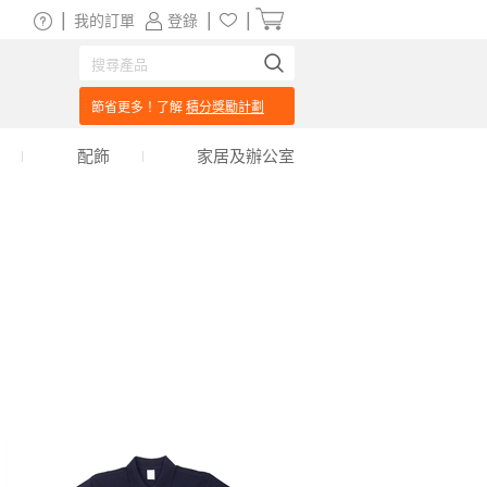
|
|
|
我的訂單
登錄
節省更多！了解
積分獎勵計劃
配飾
家居及辦公室