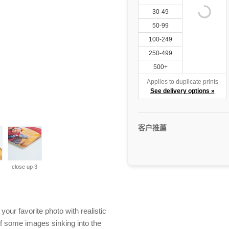
30-49
50-99
100-249
250-499
500+
Applies to duplicate prints
See delivery options »
客户推薦
close up 3
our favorite photo with realistic
f some images sinking into the