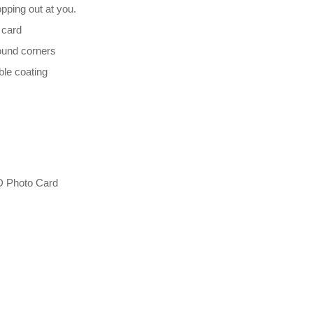
pping out at you.
 card
ound corners
ble coating
D Photo Card