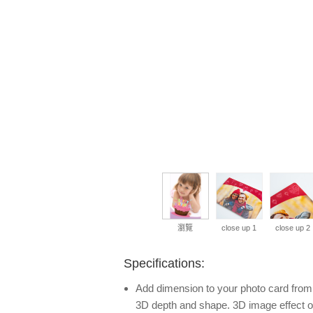
瀏覽
close up 1
close up 2
Specifications:
Add dimension to your photo card from y
3D depth and shape. 3D image effect o