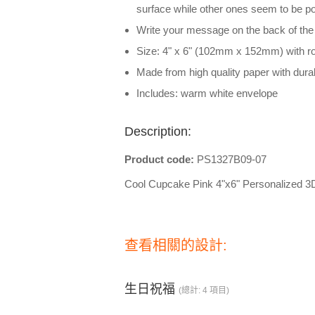
surface while other ones seem to be po
Write your message on the back of the
Size: 4" x 6" (102mm x 152mm) with r
Made from high quality paper with dura
Includes: warm white envelope
Description:
Product code:
PS1327B09-07
Cool Cupcake Pink 4"x6" Personalized 3
查看相關的設計:
生日祝福
(總計: 4 項目)