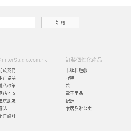
PrinterStudio.com.hk
訂製個性化產品
關於我們
卡牌和遊戲
用户協議
服裝
隱私政策
袋
網站地圖
電子用品
推薦朋友
配飾
網誌
家居及辦公室
銷售設計