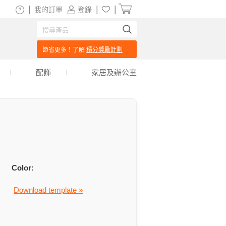
|
|
|
我的訂單
登錄
節省更多！了解
積分獎勵計劃
配飾
家居及辦公室
Color:
Download template »