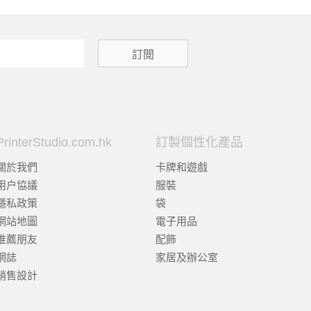
PrinterStudio.com.hk
訂製個性化產品
關於我們
卡牌和遊戲
用户協議
服裝
隱私政策
袋
網站地圖
電子用品
推薦朋友
配飾
網誌
家居及辦公室
銷售設計