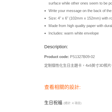
surface while other ones seem to be po
Write your message on the back of the
Size: 4" x 6" (102mm x 152mm) with r
Made from high quality paper with dura
Includes: warm white envelope
Description:
Product code:
PS1327B09-02
定制個性化生日主題卡，4x6英寸3D照片
查看相關的設計:
生日祝福
(總計: 4 項目)