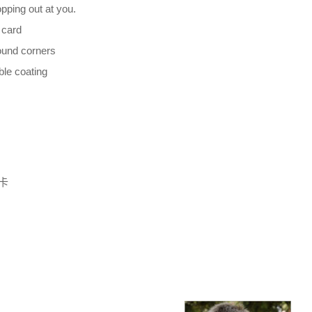
pping out at you.
 card
ound corners
ble coating
卡