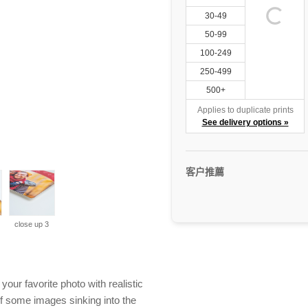
30-49
50-99
100-249
250-499
500+
Applies to duplicate prints
See delivery options »
客户推薦
close up 3
our favorite photo with realistic
f some images sinking into the