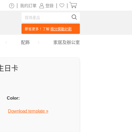
|
|
|
我的訂單
登錄
節省更多！了解
積分獎勵計劃
配飾
家居及辦公室
生日卡
Color:
Download template »