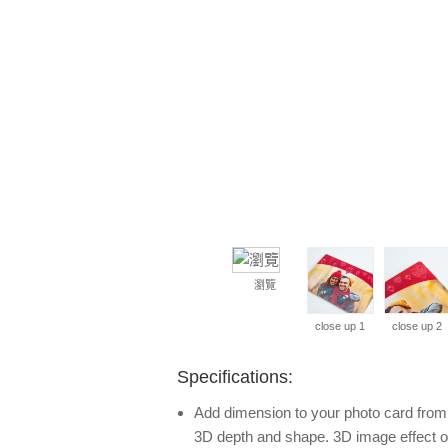
瀏覽
close up 1
close up 2
Specifications:
Add dimension to your photo card from y
3D depth and shape. 3D image effect o