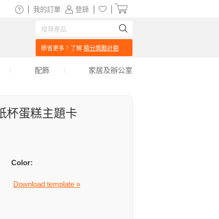
|
|
|
我的訂單
登錄
節省更多！了解
積分獎勵計劃
配飾
家居及辦公室
紙杯蛋糕主題卡
Color:
Download template »