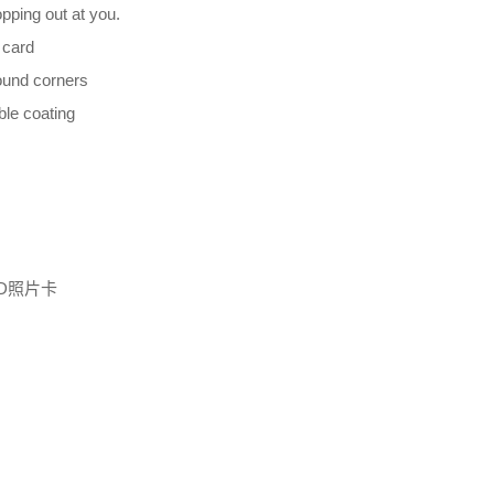
pping out at you.
 card
ound corners
ble coating
3D照片卡