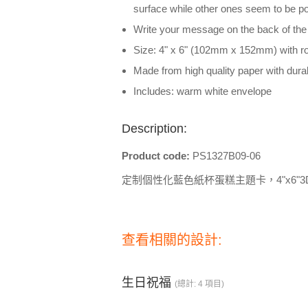
surface while other ones seem to be po
Write your message on the back of the
Size: 4" x 6" (102mm x 152mm) with r
Made from high quality paper with dura
Includes: warm white envelope
Description:
Product code:
PS1327B09-06
定制個性化藍色紙杯蛋糕主題卡，4"x6"
查看相關的設計:
生日祝福
(總計: 4 項目)