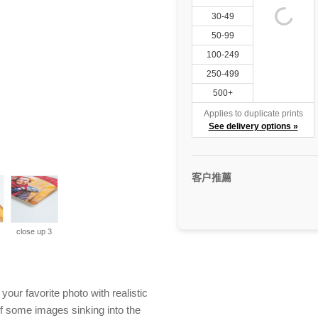
30-49
50-99
100-249
250-499
500+
Applies to duplicate prints
See delivery options »
客户推薦
close up 3
our favorite photo with realistic
f some images sinking into the