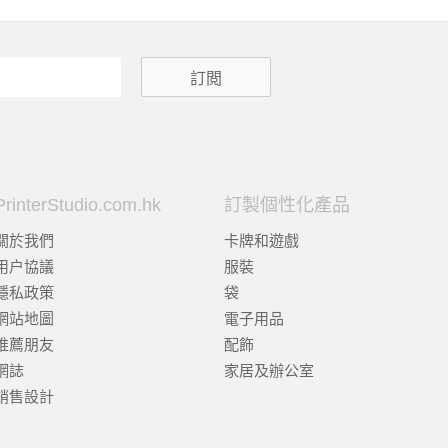
PrinterStudio.com.hk
訂製個性化產品
關於我們
卡牌和遊戲
用户協議
服裝
隱私政策
袋
網站地圖
電子用品
推薦朋友
配飾
網誌
家居及辦公室
銷售設計