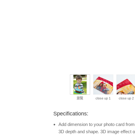
瀏覽
close up 1
close up 2
Specifications:
Add dimension to your photo card from y
3D depth and shape. 3D image effect o