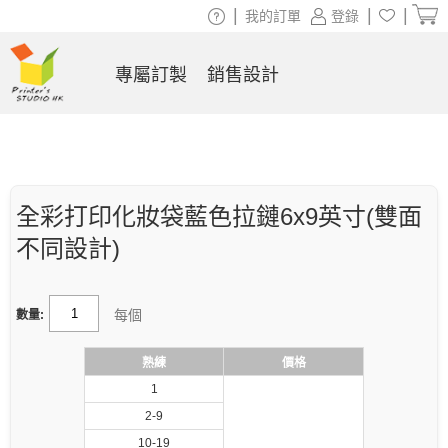
|
|
|
我的訂單
登錄
專屬訂製
銷售設計
全彩打印化妝袋藍色拉鏈6x9英寸(雙面
不同設計)
每個
數量:
熟練
價格
1
2-9
10-19