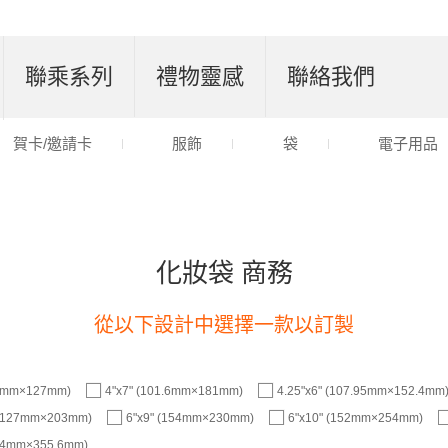
聯乘系列
禮物靈感
聯絡我們
賀卡/邀請卡
服飾
袋
電子用品
化妝袋 商務
從以下設計中選擇一款以訂製
.6mm×127mm)
4"x7" (101.6mm×181mm)
4.25"x6" (107.95mm×152.4mm
 (127mm×203mm)
6"x9" (154mm×230mm)
6"x10" (152mm×254mm)
9.4mm×355.6mm)