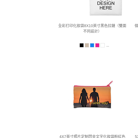
全彩打印化妝袋8X10英寸黑色拉鏈（雙面
個
不同設計）
...
4X7英寸照片定制閃金文字化妝袋粉紅色