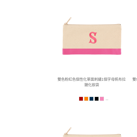
雙色粉紅色個性化單面刺繡1個字母帆布拉
雙
鏈化妝袋
...