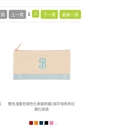
2
1
首頁
上一頁
下一頁
最後一頁
拉
雙色淺藍色個性化單面刺繡1個字母帆布拉
鏈化妝袋
...