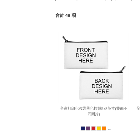
合計 48 項
全彩打印化妝袋黑色拉鏈5x8英寸(雙面不
全
同圖片)
...