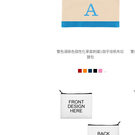
雙色湖綠色個性化單面刺繡1個字母帆布拉
雙
鏈包
...