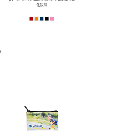
化妝袋
...
鏈