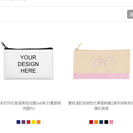
彩打印化妝袋黑色拉鏈5x8英寸(雙面相
雙色淺紅色個性化單面刺繡1個字母帆布
同圖片)
鏈化妝袋
...
...