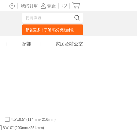
|
|
|
我的訂單
登錄
節省更多！了解
積分獎勵計劃
配飾
家居及辦公室
)
4.5"x8.5" (114mm×216mm)
8"x10" (203mm×254mm)