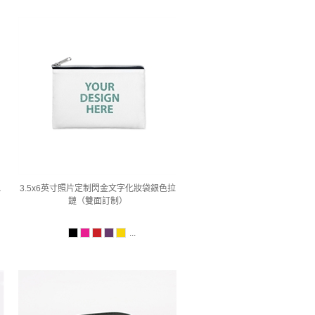
色
3.5x6英寸照片定制閃金文字化妝袋銀色拉
鏈（雙面訂制）
...