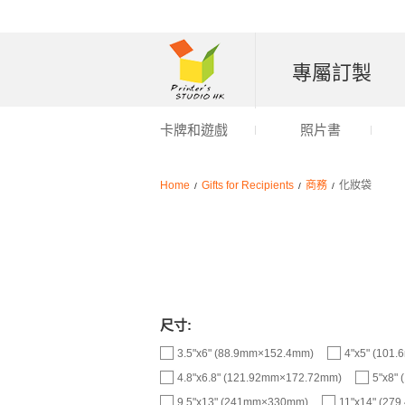
專屬訂製
卡牌和遊戲
照片書
Home
Gifts for Recipients
商務
化妝袋
/
/
/
尺寸:
3.5"x6" (88.9mm×152.4mm)
4"x5" (101
4.8"x6.8" (121.92mm×172.72mm)
5"x8"
9.5"x13" (241mm×330mm)
11"x14" (27