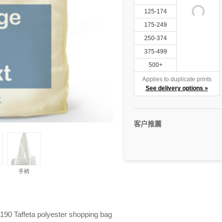
125-174
175-249
250-374
375-499
500+
Applies to duplicate prints
See delivery options »
客户推薦
手柄
t 190 Taffeta polyester shopping bag