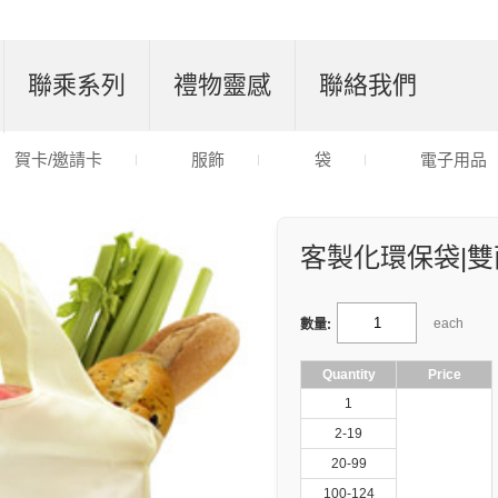
聯乘系列
禮物靈感
聯絡我們
賀卡/邀請卡
服飾
袋
電子用品
客製化環保袋|雙
each
數量:
Quantity
Price
1
2-19
20-99
100-124