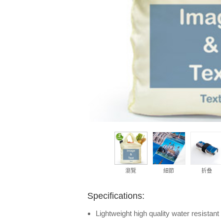
瀏覽
細節
折叠
Specifications:
Lightweight high quality water resistan