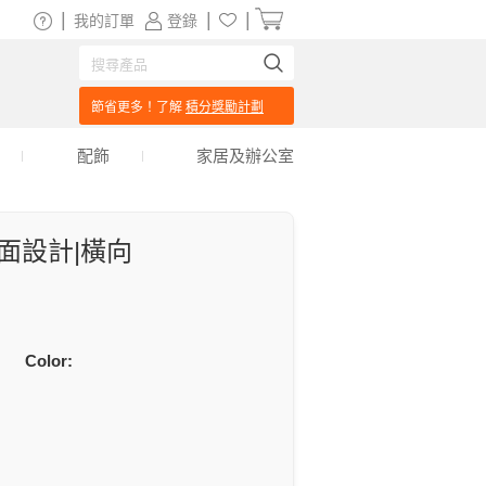
|
|
|
我的訂單
登錄
節省更多！了解
積分獎勵計劃
配飾
家居及辦公室
面設計|橫向
Color: