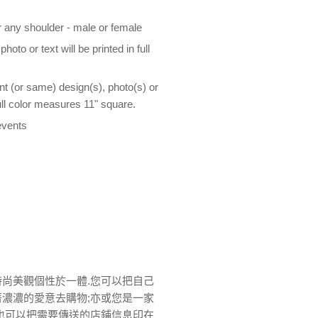
r any shoulder - male or female
oto or text will be printed in full
nt (or same) design(s), photo(s) or
full color measures 11" square.
events
時尚美觀個性於一體.您可以把自己
著濃濃的愛意去購物;亦或您是一家
您也可以把需要傳送的店鋪信息印在