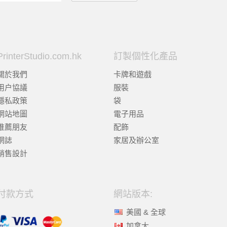
PrinterStudio.com.hk
訂製個性化產品
關於我們
卡牌和遊戲
用户協議
服裝
隱私政策
袋
網站地圖
電子用品
推薦朋友
配飾
網誌
家居及辦公室
銷售設計
付款方式
網站版本:
美國 & 全球
加拿大