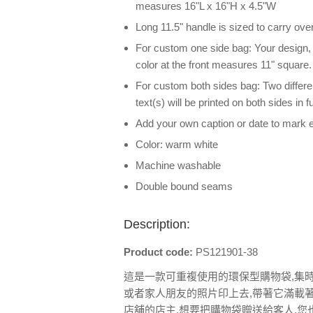
measures 16"L x 16"H x 4.5"W
Long 11.5" handle is sized to carry ove
For custom one side bag: Your design, ph
color at the front measures 11" square.
For custom both sides bag: Two differe
text(s) will be printed on both sides in 
Add your own caption or date to mark 
Color: warm white
Machine washable
Double bound seams
Description:
Product code:
PS121901-38
這是一款可重複使用的環保型購物袋,集
或者家人朋友的照片印上去,帶著它滿載
店舖的店主,想要把購物袋贈送給客人,