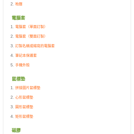
枱曆
電腦套
電腦套（單面訂製）
電腦套（雙面訂製）
訂製名稱或縮寫的電腦套
筆記本保護套
手機外殼
鼠標墊
拼接圖片鼠標墊
心形鼠標墊
圓形鼠標墊
矩形鼠標墊
磁膠