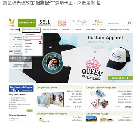
將鼠標光標放在“
服飾配件
”選項卡上，然後單擊
包