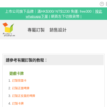
|
上市公司旗下品牌｜滿HK$300/ NT$1230 免運: free300｜
按此
whatsapp下單
| 網頁左下切換貨幣 |
專屬訂製
銷售設計
請參考有關訂製的教程：
遊戲卡牌
訂製背面卡
訂製正面啤牌
訂製正反面的啤牌
訂製卡牌