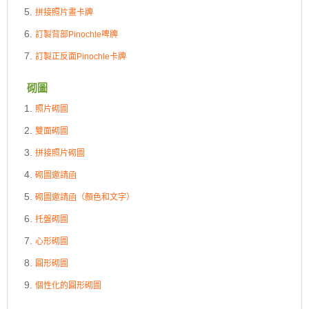
拼接照片畫卡牌
訂製背部Pinochle啤牌
訂製正反面Pinochle卡牌
砌圖
照片砌圖
雙面砌圖
拼接照片砌圖
砌圖邀請函
砌圖邀請函（顏色和文字）
托盤砌圖
心形砌圖
圓形砌圖
個性化的圓形砌圖