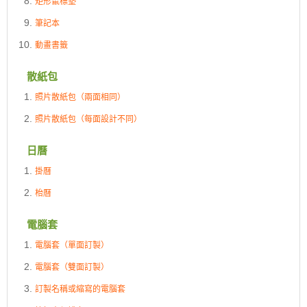
矩形鼠標墊
筆記本
動畫書籤
散紙包
照片散紙包（兩面相同）
照片散紙包（每面設計不同）
日曆
掛曆
枱曆
電腦套
電腦套（單面訂製）
電腦套（雙面訂製）
訂製名稱或縮寫的電腦套