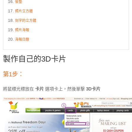
餐墊
照片立方體
刻字的立方體
照片海報
海報日曆
製作自己的3D卡片
第1步：
將鼠標光標放在
卡片
選項卡上，然後單擊
3D卡片