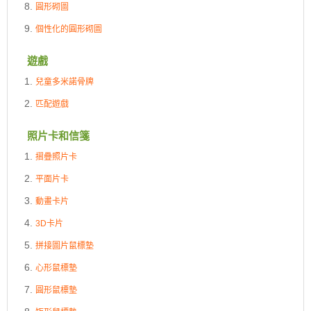
圓形砌圖
個性化的圓形砌圖
遊戲
兒童多米諾骨牌
匹配遊戲
照片卡和信箋
摺疊照片卡
平面片卡
動畫卡片
3D卡片
拼接圖片鼠標墊
心形鼠標墊
圓形鼠標墊