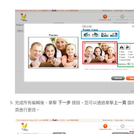
完成所有編輯後，單擊
下一步
按鈕。您可以通過單擊
上一頁
圖
頁進行更改。