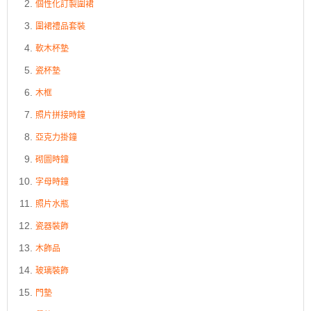
個性化訂製圍裙
圍裙禮品套裝
軟木杯墊
瓷杯墊
木框
照片拼接時鐘
亞克力掛鐘
砌圖時鐘
字母時鐘
照片水瓶
瓷器裝飾
木飾品
玻璃裝飾
門墊