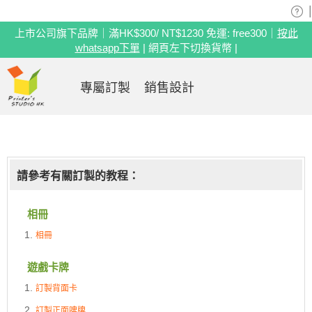
|
上市公司旗下品牌｜滿HK$300/ NT$1230 免運: free300｜
按此
whatsapp下單
| 網頁左下切換貨幣 |
專屬訂製
銷售設計
請參考有關訂製的教程：
相冊
相冊
遊戲卡牌
訂製背面卡
訂製正面啤牌