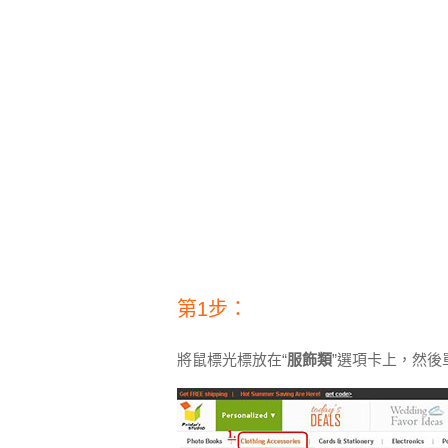
第1步：
將鼠標光標放在“
服飾類
”選項卡上，然後