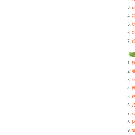
訂
訂
砌