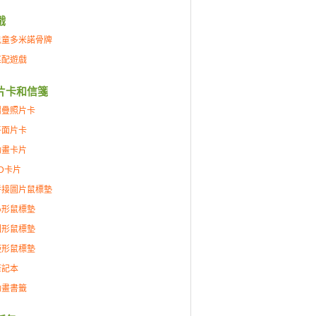
戲
兒童多米諾骨牌
匹配遊戲
片卡和信箋
摺疊照片卡
平面片卡
動畫卡片
D卡片
拼接圖片鼠標墊
心形鼠標墊
圓形鼠標墊
矩形鼠標墊
筆記本
動畫書籤