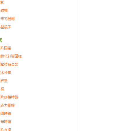
帽衫
棒球帽
卡車司機帽
小型鏡子
居
照片圍裙
個性化訂製圍裙
圍裙禮品套裝
軟木杯墊
瓷杯墊
木框
照片拼接時鐘
亞克力掛鐘
砌圖時鐘
字母時鐘
照片水瓶