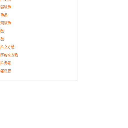
瓷器裝飾
木飾品
玻璃裝飾
門墊
餐墊
照片立方體
刻字的立方體
照片海報
海報日曆