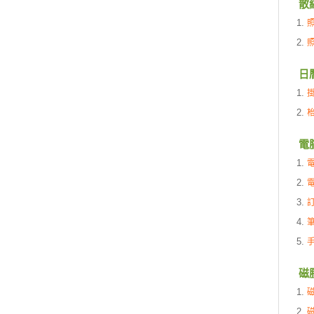
散
日
電
磁