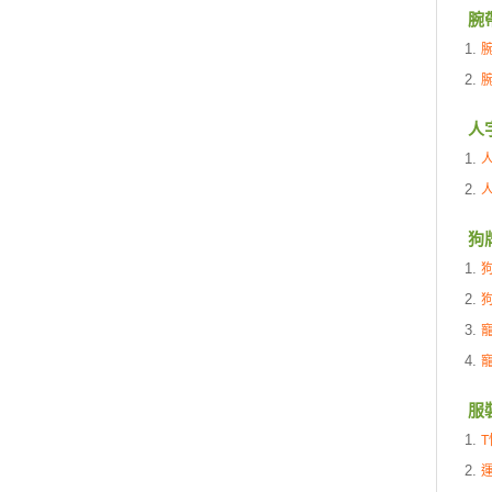
腕
人
狗
服
T