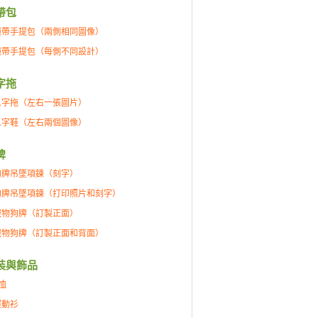
帶包
腕帶手提包（兩側相同圖像）
腕帶手提包（每側不同設計）
字拖
人字拖（左右一張圖片）
人字鞋（左右兩個圖像）
牌
狗牌吊墜項鍊（刻字）
狗牌吊墜項鍊（打印照片和刻字）
寵物狗牌（訂製正面）
寵物狗牌（訂製正面和背面）
裝與飾品
恤
運動衫