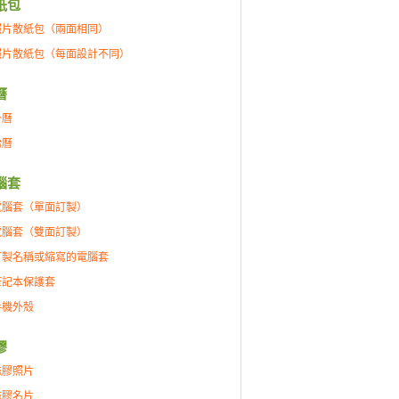
紙包
照片散紙包（兩面相同）
照片散紙包（每面設計不同）
曆
掛曆
枱曆
腦套
電腦套（單面訂製）
電腦套（雙面訂製）
訂製名稱或縮寫的電腦套
筆記本保護套
手機外殼
膠
磁膠照片
磁膠名片