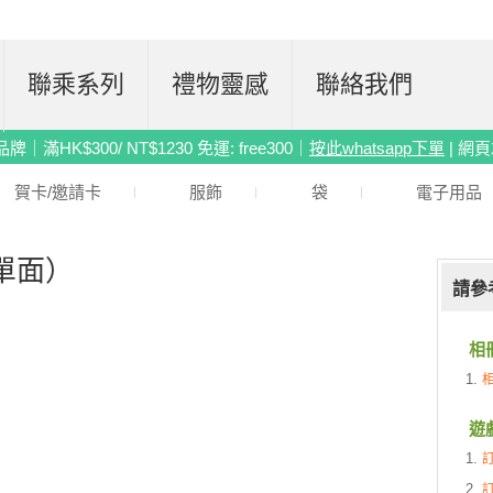
聯乘系列
禮物靈感
聯絡我們
滿HK$300/ NT$1230 免運: free300｜
按此whatsapp下單
| 網
賀卡/邀請卡
服飾
袋
電子用品
單面）
請參
相
遊