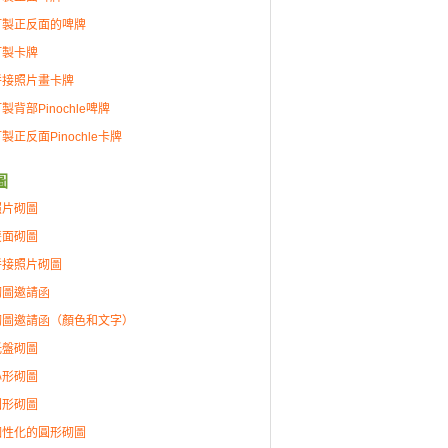
訂製正反面的啤牌
訂製卡牌
拼接照片畫卡牌
製背部Pinochle啤牌
製正反面Pinochle卡牌
圖
照片砌圖
雙面砌圖
拼接照片砌圖
砌圖邀請函
砌圖邀請函（顏色和文字）
托盤砌圖
心形砌圖
圓形砌圖
個性化的圓形砌圖