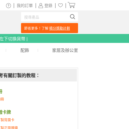
|
|
|
|
我的訂單
登錄
節省更多！了解
積分獎勵計劃
頁左下切換貨幣 |
配飾
家居及辦公室
考有關訂製的教程：
冊
相冊
戲卡牌
訂製背面卡
訂製正面啤牌