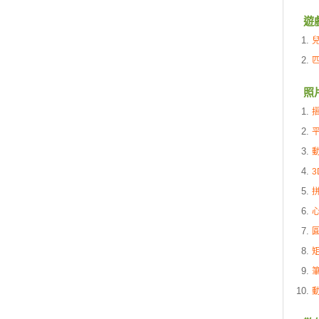
遊
照
3