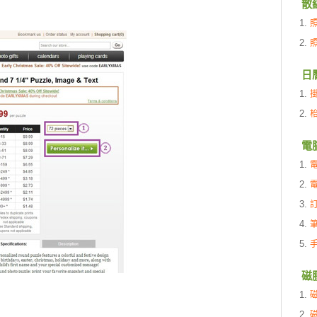
散
日
電
磁