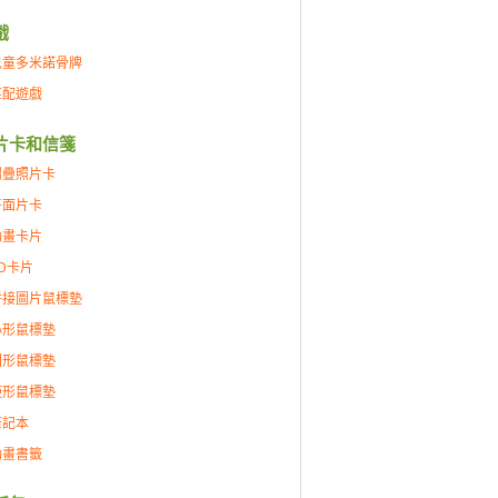
戲
兒童多米諾骨牌
匹配遊戲
片卡和信箋
摺疊照片卡
平面片卡
動畫卡片
D卡片
拼接圖片鼠標墊
心形鼠標墊
圓形鼠標墊
矩形鼠標墊
筆記本
動畫書籤