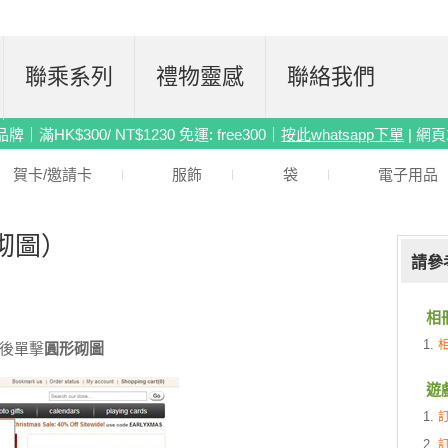
聯乘系列
禮物靈感
聯絡我們
滿HK$300/ NT$1230 免運: free300｜
按此whatsapp下單
| 網
賀卡/邀請卡
服飾
袋
電子用品
砌圖）
請參
相
後單擊
圓形砌圖
遊