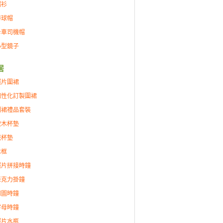
帽衫
棒球帽
卡車司機帽
小型鏡子
居
照片圍裙
個性化訂製圍裙
圍裙禮品套裝
軟木杯墊
瓷杯墊
木框
照片拼接時鐘
亞克力掛鐘
砌圖時鐘
字母時鐘
照片水瓶