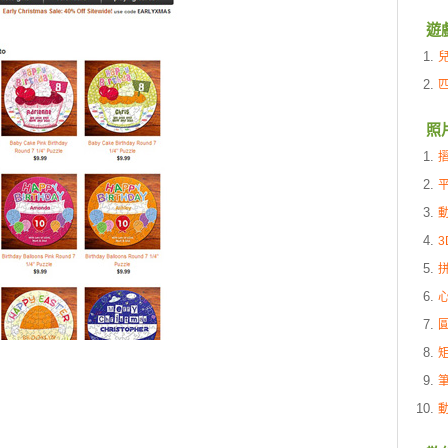
遊
照
3