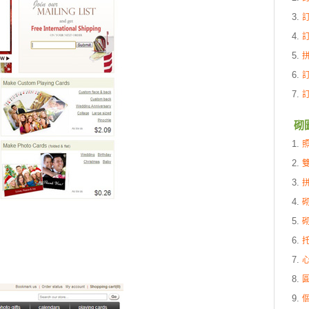
訂
訂
砌