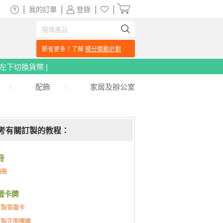
|
|
|
|
我的訂單
登錄
節省更多！了解
積分獎勵計劃
頁左下切換貨幣 |
配飾
家居及辦公室
考有關訂製的教程：
冊
相冊
戲卡牌
訂製背面卡
訂製正面啤牌