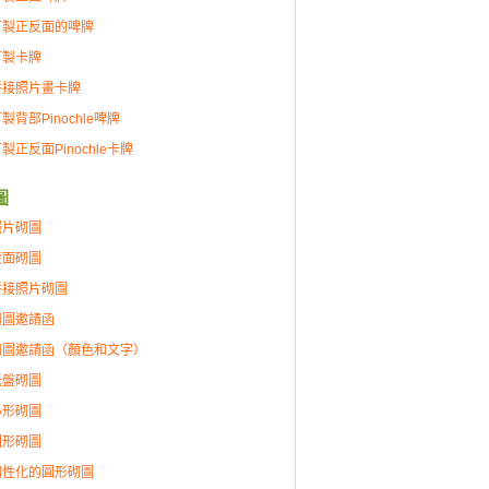
訂製正反面的啤牌
訂製卡牌
拼接照片畫卡牌
製背部Pinochle啤牌
製正反面Pinochle卡牌
圖
照片砌圖
雙面砌圖
拼接照片砌圖
砌圖邀請函
砌圖邀請函（顏色和文字）
托盤砌圖
心形砌圖
圓形砌圖
個性化的圓形砌圖