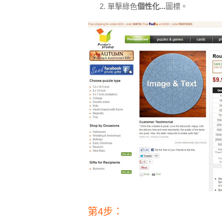
單擊綠色
個性化...
圖標。
第4步：