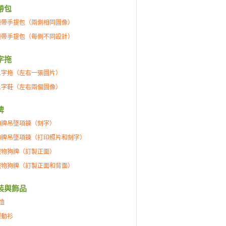
帶包
腕帶手提包（兩側相同圖像）
腕帶手提包（每側不同設計）
字拖
人字拖（左右一張圖片）
人字鞋（左右兩個圖像）
牌
狗牌吊墜項鍊（刻字）
狗牌吊墜項鍊（打印照片和刻字）
寵物狗牌（訂製正面）
寵物狗牌（訂製正面和背面）
裝與飾品
恤
運動衫