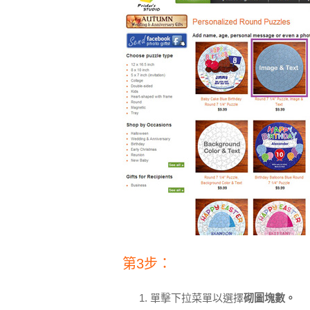
第3步：
單擊下拉菜單以選擇
砌圖塊數。