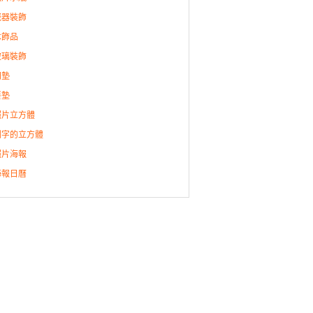
瓷器裝飾
木飾品
玻璃裝飾
門墊
餐墊
照片立方體
刻字的立方體
照片海報
海報日曆