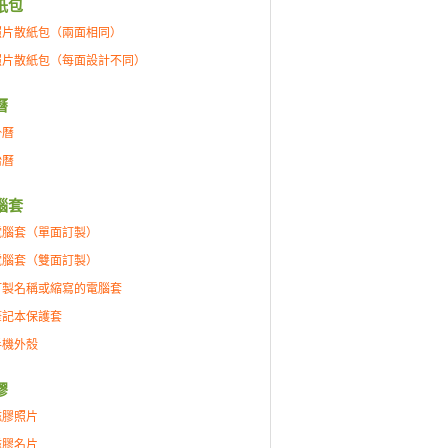
紙包
照片散紙包（兩面相同）
照片散紙包（每面設計不同）
曆
掛曆
枱曆
腦套
電腦套（單面訂製）
電腦套（雙面訂製）
訂製名稱或縮寫的電腦套
筆記本保護套
手機外殼
膠
磁膠照片
磁膠名片