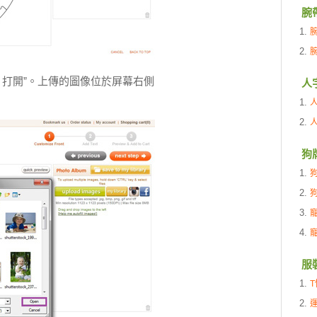
腕
 打開”。上傳的圖像位於屏幕右側
人
狗
服
T