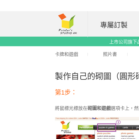
專屬訂製
上市公司旗下品牌｜
卡牌和遊戲
照片書
製作自己的砌圖（圓形
第1步：
將鼠標光標放在
砌圖和遊戲
選項卡上，然