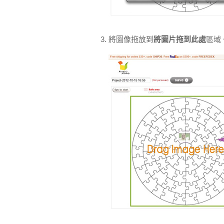
將圖像拖放到
將圖片拖到此處
區域