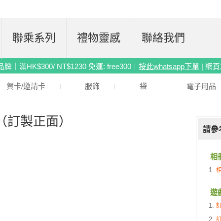
聯乘系列
禮物靈感
聯絡我們
滿HK$300/ NT$1230 免運: free300｜
按此whatsapp下單
| 網
賀卡/邀請卡
服飾
袋
電子用品
（訂製正面）
請參
相
遊