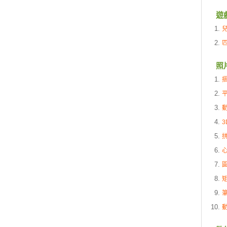
遊
照
3