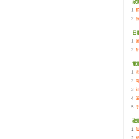
散
日
電
磁