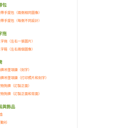
帶包
腕帶手提包（兩側相同圖像）
腕帶手提包（每側不同設計）
字拖
人字拖（左右一張圖片）
人字鞋（左右兩個圖像）
牌
狗牌吊墜項鍊（刻字）
狗牌吊墜項鍊（打印照片和刻字）
寵物狗牌（訂製正面）
寵物狗牌（訂製正面和背面）
裝與飾品
恤
運動衫