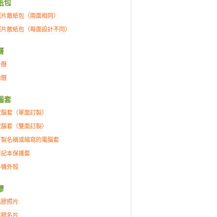
紙包
照片散紙包（兩面相同）
照片散紙包（每面設計不同）
曆
掛曆
枱曆
腦套
電腦套（單面訂製）
電腦套（雙面訂製）
訂製名稱或縮寫的電腦套
筆記本保護套
手機外殼
膠
磁膠照片
磁膠名片