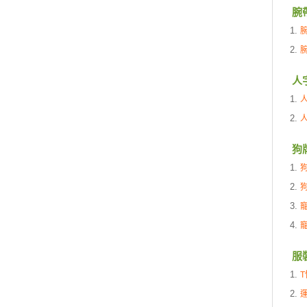
腕
人
狗
服
T