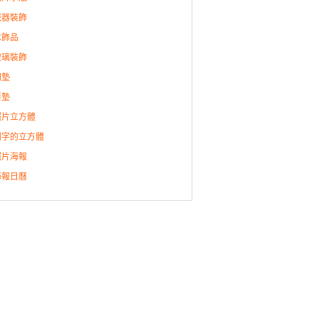
瓷器裝飾
木飾品
玻璃裝飾
門墊
餐墊
照片立方體
刻字的立方體
照片海報
海報日曆