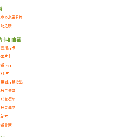
戲
兒童多米諾骨牌
匹配遊戲
片卡和信箋
摺疊照片卡
平面片卡
動畫卡片
D卡片
拼接圖片鼠標墊
心形鼠標墊
圓形鼠標墊
矩形鼠標墊
筆記本
動畫書籤