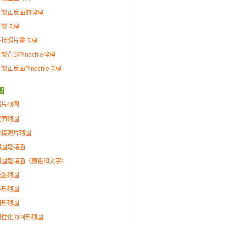
訂製正反面的啤牌
訂製卡牌
拼接照片畫卡牌
製背部Pinochle啤牌
製正反面Pinochle卡牌
圖
照片砌圖
雙面砌圖
拼接照片砌圖
砌圖邀請函
砌圖邀請函（顏色和文字）
托盤砌圖
心形砌圖
圓形砌圖
個性化的圓形砌圖