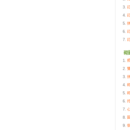
訂
訂
砌