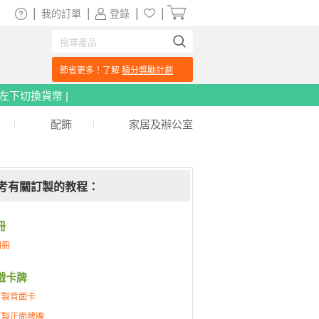
|
|
|
|
我的訂單
登錄
節省更多！了解
積分獎勵計劃
頁左下切換貨幣 |
配飾
家居及辦公室
考有關訂製的教程：
冊
相冊
戲卡牌
訂製背面卡
訂製正面啤牌