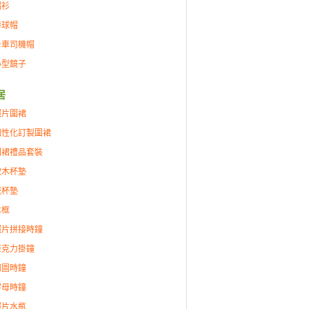
帽衫
棒球帽
卡車司機帽
小型鏡子
居
照片圍裙
個性化訂製圍裙
圍裙禮品套裝
軟木杯墊
瓷杯墊
木框
照片拼接時鐘
亞克力掛鐘
砌圖時鐘
字母時鐘
照片水瓶