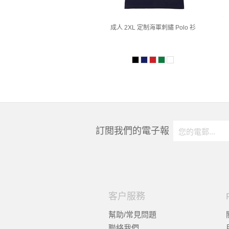
成人 2XL 定制海軍刺繡 Polo 衫
訂閲我們的電子報
客户服務
幫助/常見問題
聯絡我們