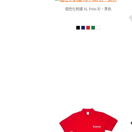
個性化刺繡 XL Polo 衫，黑色