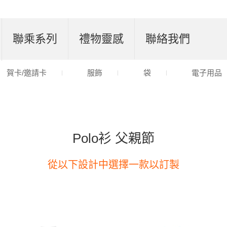
聯乘系列
禮物靈感
聯絡我們
賀卡/邀請卡
服飾
袋
電子用品
Polo衫 父親節
從以下設計中選擇一款以訂製