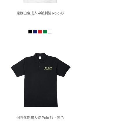
定制白色成人中號刺繡 Polo 衫
個性化刺繡大號 Polo 衫，黑色