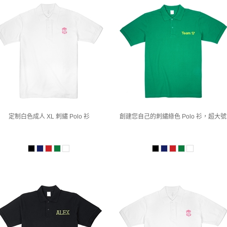
定制白色成人 XL 刺繡 Polo 衫
創建您自己的刺繡綠色 Polo 衫，超大號