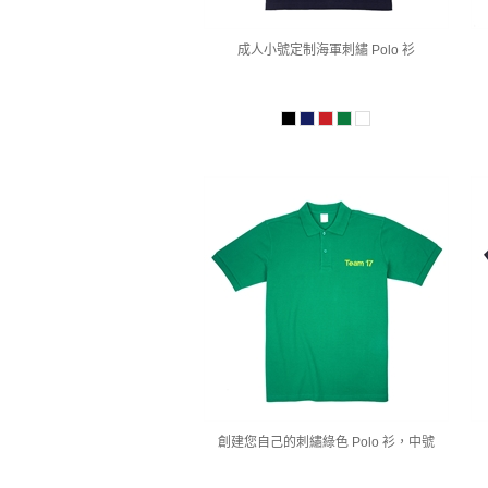
成人小號定制海軍刺繡 Polo 衫
創建您自己的刺繡綠色 Polo 衫，中號