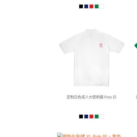
定制白色成人大號刺繡 Polo 衫