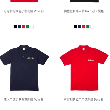
可定制的紅色小號刺繡 Polo 衫
個性化刺繡中號 Polo 衫，黑色
成人中號定制海軍刺繡 Polo 衫
可定制的紅色中號刺繡 Polo 衫