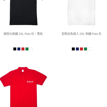
個性化刺繡 2XL Polo 衫，黑色
定制白色成人 2XL 刺繡 Polo 衫