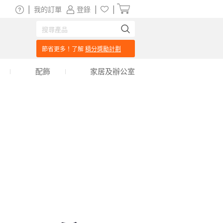
|
|
|
我的訂單
登錄
節省更多！了解
積分獎勵計劃
配飾
家居及辦公室