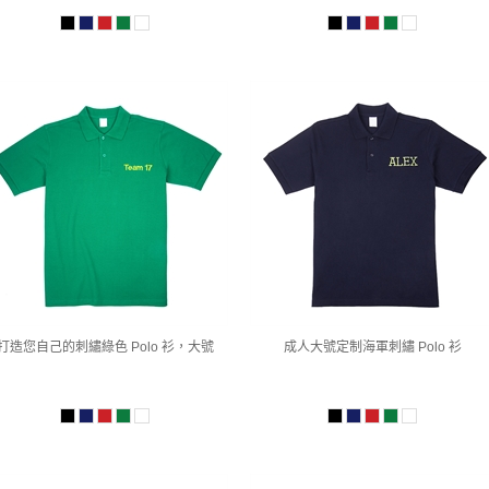
打造您自己的刺繡綠色 Polo 衫，大號
成人大號定制海軍刺繡 Polo 衫